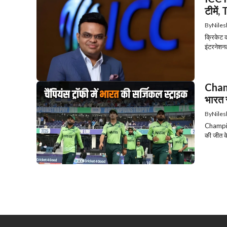
टीमें
By
Niles
क्रिकेट 
इंटरनेशन
Champ
भारत स
By
Niles
Champion
की जीत के