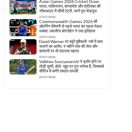
Asian Games 2026 Cricket Draw:
भारत, पाकिस्तान, बांग्लादेश और श्रीलंका की
नॉकआउट में सीधी एंट्री, जानें पूरा शेड्यूल
27/07/2026
Commonwealth Games 2026 की
ओपनिंग सेरेमनी से पहले भारत का पहला मेडल
पक्का! लवलीना बोरगोहेन ने रचा इतिहास
23/07/2026
David Warner पर बढ़ी मुश्किलें! नशे में कार
चलाने का आरोप, 9 महीने तक की जेल और
कप्तानी पर भी मंडराया खतरा
23/07/2026
Vaibhav Sooryavanshi ने ड्रॉप होने पर
तोड़ी चुप्पी, बोले- खुद पर पूरा भरोसा है, जिम्बाब्वे
सीरीज में करेंगे दमदार वापसी
22/07/2026