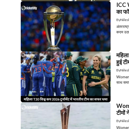
ICC 
का फॉ
By
Niles
अंतरराष्ट
कदम उठा
महिला 
हुई टी
By
Niles
Women’s
साथ समाप्
Wome
टीमों 
By
Niles
Women’s