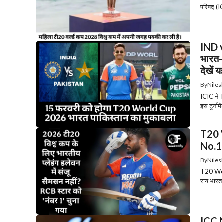
परिषद (I
IND 
भारत-
देखें य
By
Niles
ICIC ने 
इस टूर्नामे
T20 W
No.1 
By
Niles
T20 Worl
राय भारत म
ICC N