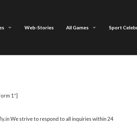
ies
Web-Stories
All Games
Sport Celeb
form 1″]
y.in We strive to respond to all inquiries within 24