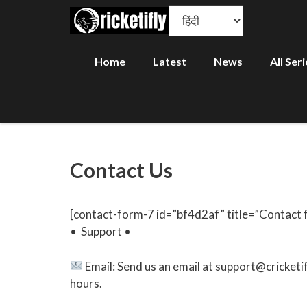
Skip
to
content
Home
Latest
News
All Ser
Contact Us
[contact-form-7 id=”bf4d2af” title=”Contact 
• Support •
Email: Send us an email at support@cricketifl
hours.