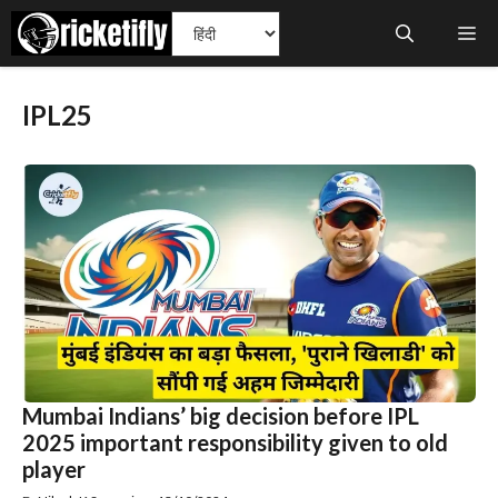
Skip
Me
to
content
IPL25
Mumbai Indians’ big decision before IPL
2025 important responsibility given to old
player