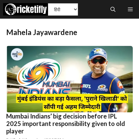
Skip
Me
to
content
Mahela Jayawardene
Mumbai Indians’ big decision before IPL
2025 important responsibility given to old
player