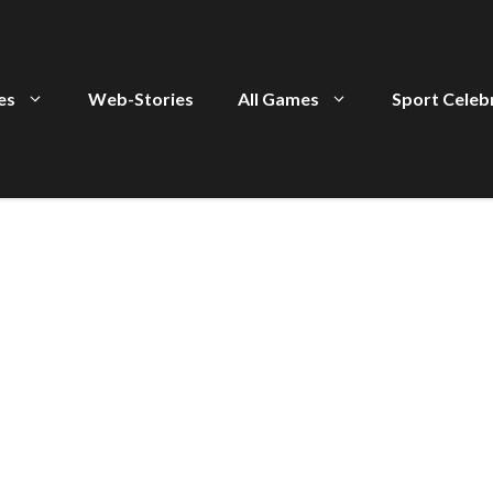
ies
Web-Stories
All Games
Sport Celeb