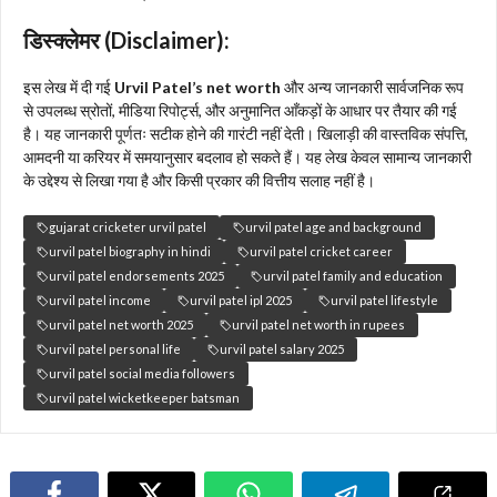
डिस्क्लेमर (Disclaimer):
इस लेख में दी गई
Urvil Patel’s net worth
और अन्य जानकारी सार्वजनिक रूप
से उपलब्ध स्रोतों, मीडिया रिपोर्ट्स, और अनुमानित आँकड़ों के आधार पर तैयार की गई
है। यह जानकारी पूर्णतः सटीक होने की गारंटी नहीं देती। खिलाड़ी की वास्तविक संपत्ति,
आमदनी या करियर में समयानुसार बदलाव हो सकते हैं। यह लेख केवल सामान्य जानकारी
के उद्देश्य से लिखा गया है और किसी प्रकार की वित्तीय सलाह नहीं है।
gujarat cricketer urvil patel
urvil patel age and background
urvil patel biography in hindi
urvil patel cricket career
urvil patel endorsements 2025
urvil patel family and education
urvil patel income
urvil patel ipl 2025
urvil patel lifestyle
urvil patel net worth 2025
urvil patel net worth in rupees
urvil patel personal life
urvil patel salary 2025
urvil patel social media followers
urvil patel wicketkeeper batsman