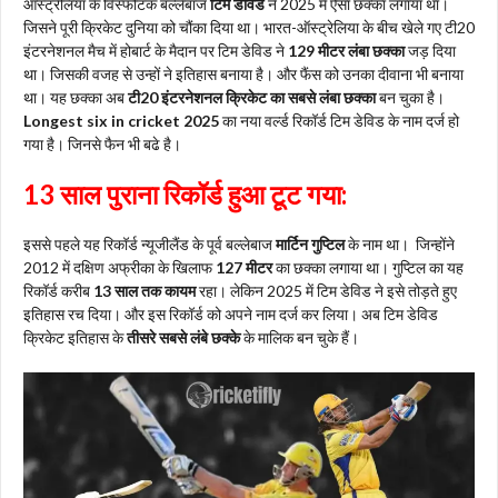
ऑस्ट्रेलिया के विस्फोटक बल्लेबाज
टिम डेविड
ने 2025 में ऐसा छक्का लगाया था।
जिसने पूरी क्रिकेट दुनिया को चौंका दिया था। भारत-ऑस्ट्रेलिया के बीच खेले गए टी20
इंटरनेशनल मैच में होबार्ट के मैदान पर टिम डेविड ने
129 मीटर लंबा छक्का
जड़ दिया
था। जिसकी वजह से उन्हों ने इतिहास बनाया है। और फैंस को उनका दीवाना भी बनाया
था। यह छक्का अब
टी20 इंटरनेशनल क्रिकेट का सबसे लंबा छक्का
बन चुका है।
Longest six in cricket 2025
का नया वर्ल्ड रिकॉर्ड टिम डेविड के नाम दर्ज हो
गया है। जिनसे फैन भी बढे है।
13 साल पुराना रिकॉर्ड हुआ टूट गया:
इससे पहले यह रिकॉर्ड न्यूजीलैंड के पूर्व बल्लेबाज
मार्टिन गुप्टिल
के नाम था। जिन्होंने
2012 में दक्षिण अफ्रीका के खिलाफ
127 मीटर
का छक्का लगाया था। गुप्टिल का यह
रिकॉर्ड करीब
13 साल तक कायम
रहा। लेकिन 2025 में टिम डेविड ने इसे तोड़ते हुए
इतिहास रच दिया। और इस रिकॉर्ड को अपने नाम दर्ज कर लिया। अब टिम डेविड
क्रिकेट इतिहास के
तीसरे सबसे लंबे छक्के
के मालिक बन चुके हैं।