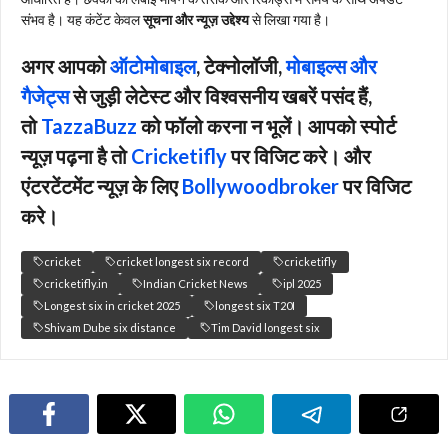
संभव है। यह कंटेंट केवल
सूचना और न्यूज़ उद्देश्य
से लिखा गया है।
अगर आपको
ऑटोमोबाइल
, टेक्नोलॉजी,
मोबाइल्स और
गैजेट्स
से जुड़ी लेटेस्ट और विश्वसनीय खबरें पसंद हैं,
तो
TazzaBuzz
को फॉलो करना न भूलें। आपको स्पोर्ट
न्यूज़ पढ़ना है तो
Cricketifly
पर विजिट करे। और
एंटरटेंटमेंट न्यूज़ के लिए
Bollywoodbroker
पर विजिट
करे।
cricket
cricket longest six record
cricketifly
cricketifly.in
Indian Cricket News
ipl 2025
Longest six in cricket 2025
longest six T20I
Shivam Dube six distance
Tim David longest six