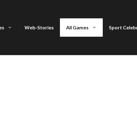
ies
Web-Stories
All Games
Sport Celeb