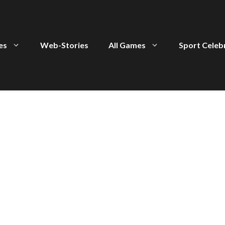
ies
Web-Stories
All Games
Sport Celeb